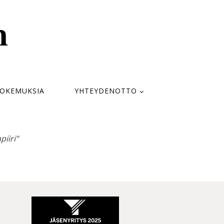
n
KOKEMUKSIA
YHTEYDENOTTO
iiri’’