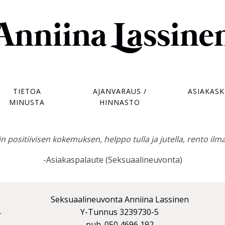
Anniina Lassine
TIETOA
AJANVARAUS /
ASIAKAS
MINUSTA
HINNASTO
in positiivisen kokemuksen, helppo tulla ja jutella, rento ilmap
-Asiakaspalaute (Seksuaalineuvonta)
Seksuaalineuvonta Anniina Lassinen
.
Y-Tunnus 3239730-5
puh. 050 4696 192